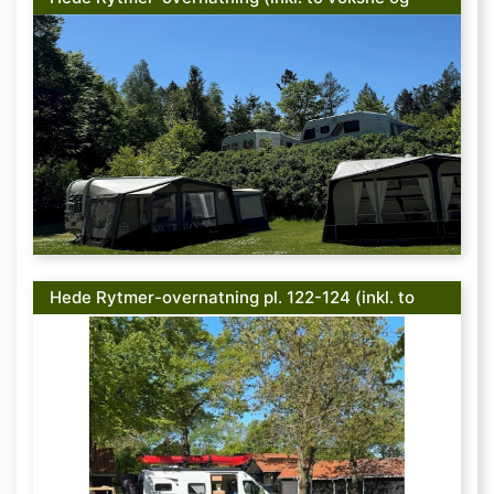
strøm)
Hede Rytmer-overnatning pl. 122-124 (inkl. to
voksne og strøm)