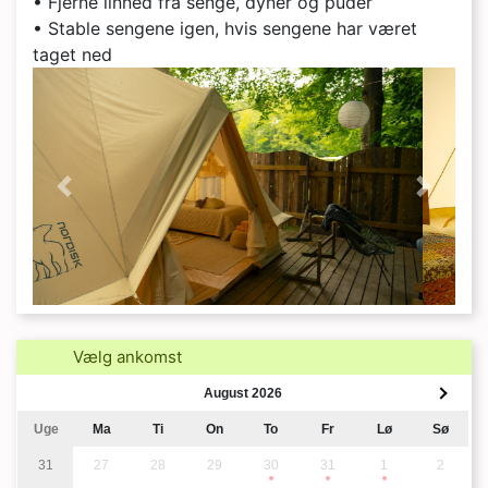
• Fjerne linned fra senge, dyner og puder
• Stable sengene igen, hvis sengene har været
taget ned
'previous' not found
Næste
Vælg ankomst
August 2026
Uge
Ma
Ti
On
To
Fr
Lø
Sø
31
27
28
29
30
31
1
2