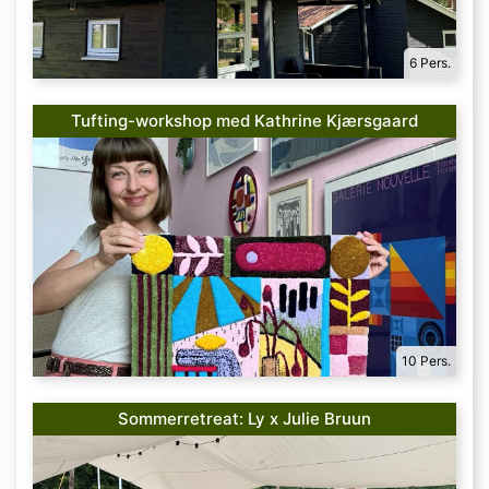
6 Pers.
Tufting-workshop med Kathrine Kjærsgaard
10 Pers.
Sommerretreat: Ly x Julie Bruun