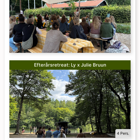
Efterårsretreat: Ly x Julie Bruun
4 Pers.