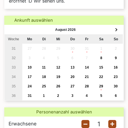
eröffnet :D Wir sehen uns.
Ankunft auswählen
August 2026
Woche
Mo
Di
Mi
Do
Fr
Sa
So
31
27
28
29
30
31
1
2
32
3
4
5
6
7
8
9
33
10
11
12
13
14
15
16
34
17
18
19
20
21
22
23
35
24
25
26
27
28
29
30
36
31
1
2
3
4
5
6
Personenanzahl auswählen
Erwachsene